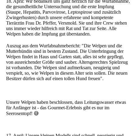
18. April: Wir bedanken uns ganz herzlich für die Wurfabnahme,
die gesundheitliche Untersuchung und die erste Impfung
(Staupe, Hepatitis, Parvovirose, Leptospirose und zusätzlich
Zwingerhusten) durch unsere erfahrene und kompetente
Tierärztin Frau Dr. Pfeffer, Versmold. Sie und ihre Crew stehen
uns immer wieder hilfreich mit Rat und Tat zur Seite. Alle
Welpen haben die Impfung gut überstanden.
Auszug aus dem Wurfabnahmebericht: "Die Welpen und die
Mutterhündin sind in bestem Zustand. Die Unterbringung der
Welpen findet in Haus und Garten statt, alles ist sehr gepflegt,
von ausreichender Größe und sauber. Altersgerechtes Spielzeug
ist vorhanden. Die Welpen sind aufmerksam, neugierig und
verspielt, so, wie Welpen in diesem Alter sein sollen. Die neuen
Besitzer dürfen sich auf einen tollen Hund freuen".
Unsere Welpen haben beschlossen, dass Leitungswasser etwas
für Anfänger ist - das Gourmet-Erlebnis gibt es nur im
Seerosentopf! 😅
17. April: Unsere kleinen Modells sind schnell, neugierig und