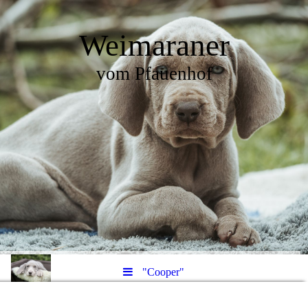
Weimaraner
vom Pfauenhof
"Cooper"