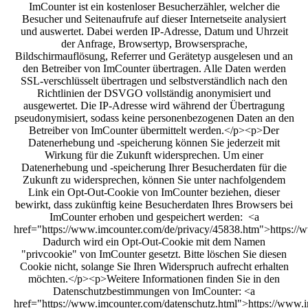
ImCounter ist ein kostenloser Besucherzähler, welcher die
Besucher und Seitenaufrufe auf dieser Internetseite analysiert
und auswertet. Dabei werden IP-Adresse, Datum und Uhrzeit
der Anfrage, Browsertyp, Browsersprache,
Bildschirmauflösung, Referrer und Gerätetyp ausgelesen und an
den Betreiber von ImCounter übertragen. Alle Daten werden
SSL-verschlüsselt übertragen und selbstverständlich nach den
Richtlinien der DSVGO vollständig anonymisiert und
ausgewertet. Die IP-Adresse wird während der Übertragung
pseudonymisiert, sodass keine personenbezogenen Daten an den
Betreiber von ImCounter übermittelt werden.</p><p>Der
Datenerhebung und -speicherung können Sie jederzeit mit
Wirkung für die Zukunft widersprechen. Um einer
Datenerhebung und -speicherung Ihrer Besucherdaten für die
Zukunft zu widersprechen, können Sie unter nachfolgendem
Link ein Opt-Out-Cookie von ImCounter beziehen, dieser
bewirkt, dass zukünftig keine Besucherdaten Ihres Browsers bei
ImCounter erhoben und gespeichert werden: <a
href="https://www.imcounter.com/de/privacy/45838.htm">https://
Dadurch wird ein Opt-Out-Cookie mit dem Namen
"privcookie" von ImCounter gesetzt. Bitte löschen Sie diesen
Cookie nicht, solange Sie Ihren Widerspruch aufrecht erhalten
möchten.</p><p>Weitere Informationen finden Sie in den
Datenschutzbestimmungen von ImCounter: <a
href="https://www.imcounter.com/datenschutz.html">https://www.i