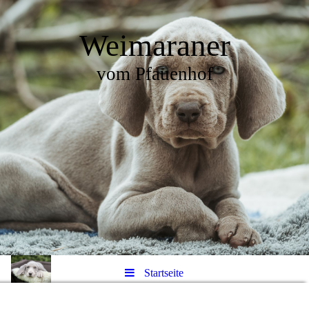
Weimaraner
vom Pfauenhof
Startseite