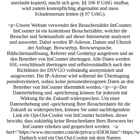
unerlaubt kopiert), macht sich gem. §§ 106 ff UrhG strafbar,
wird zudem kostenpflichtig abgemahnt und muss
Schadensersatz leisten (§ 97 UrhG).
<p>Unsere Website verwendet den Besucherzähler ImCounter.
ImCounter ist ein kostenloser Besucherzähler, welcher die
Besucher und Seitenaufrufe auf dieser Internetseite analysiert
und auswertet. Dabei werden IP-Adresse, Datum und Uhrzeit
der Anfrage, Browsertyp, Browsersprache,
Bildschirmauflösung, Referrer und Gerätetyp ausgelesen und an
den Betreiber von ImCounter übertragen. Alle Daten werden
SSL-verschlüsselt übertragen und selbstverständlich nach den
Richtlinien der DSVGO vollständig anonymisiert und
ausgewertet. Die IP-Adresse wird während der Übertragung
pseudonymisiert, sodass keine personenbezogenen Daten an den
Betreiber von ImCounter übermittelt werden.</p><p>Der
Datenerhebung und -speicherung können Sie jederzeit mit
Wirkung für die Zukunft widersprechen. Um einer
Datenerhebung und -speicherung Ihrer Besucherdaten für die
Zukunft zu widersprechen, können Sie unter nachfolgendem
Link ein Opt-Out-Cookie von ImCounter beziehen, dieser
bewirkt, dass zukünftig keine Besucherdaten Ihres Browsers bei
ImCounter erhoben und gespeichert werden: <a
href="https://www.imcounter.com/de/privacy/45838.htm">https://
Dadurch wird ein Opt-Out-Cookie mit dem Namen